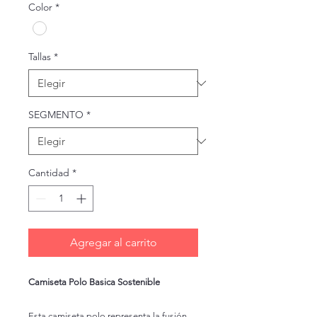
Color
*
Tallas
*
SEGMENTO
*
Cantidad
*
Agregar al carrito
Camiseta Polo Basica Sostenible
Esta camiseta polo representa la fusión