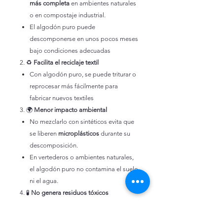
más completa
en ambientes naturales
o en compostaje industrial.
El algodón puro puede
descomponerse en unos pocos meses
bajo condiciones adecuadas
2. ♻️
Facilita el reciclaje textil
Con algodón puro, se puede triturar o
reprocesar más fácilmente para
fabricar nuevos textiles
3. 🌍
Menor impacto ambiental
No mezclarlo con sintéticos evita que
se liberen
microplásticos
durante su
descomposición.
En vertederos o ambientes naturales,
el algodón puro no contamina el suelo
ni el agua.
4. 🧪
No genera residuos tóxicos
En la descomposición del algodón
natural, se liberan
compuestos