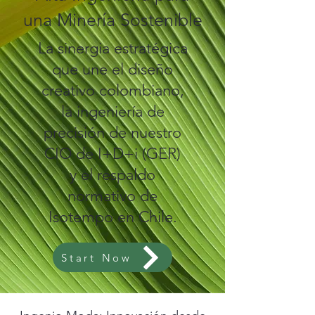
una Minería Sostenible
La sinergia estratégica
que une el diseño
creativo colombiano,
la ingeniería de
precisión de nuestro
CIO de I+D+i (GER)
y el respaldo
normativo de
Isotempo en Chile.
Start Now