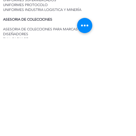
UNIFORMES PROTOCOLO
UNIFORMES INDUSTRIA LOGISTICA Y MINERÍA
ASESORIA DE COLECCIONES
ASESORIA DE COLECCIONES PARA MARCAS Y
DISEÑADORES
FULL PACKAGE
SERVICIOS ESPECIALIZADOS DEL SECTOR MODA
diBallet - Pasión por el Ballet
diBallet - Ropa y accesorios de lujo para la práctica
del Ballet
diBallet Experience – Experiencias de estilo de vida
diBallet Yoga - Ropa y accesorios de lujo para la
práctica del Ballet
diBallet Fitness - Ropa y accesorios de lujo para el
cuidado del cuerpo
© 2026 por Ingenio Moda.
www.ingeniomoda.co
Linea Institucional (Uniformes para empresas). -
Asesoría
de
Colecciones
Somo una empresa que se especializa en la gestión de diseño
y producción
de colecciones de moda,
con un excelente
manejo de materiales, colores,
siluetas, acordes a las
tendencias
actuales y a las necesidades del mundo de hoy.