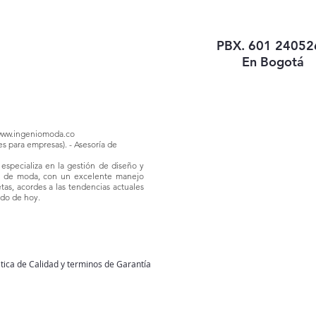
PBX. 601 24052
En Bogotá
ww.ingeniomoda.co
es para empresas). -
Asesoría
de
specializa en la gestión de diseño y
s de moda,
con un excelente manejo
etas, acordes a las tendencias
actuales
ndo de hoy.
litica de Calidad y terminos de Garantía