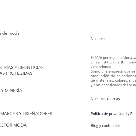
ón de moda
Nosotros
© 2026 por Ingenio Moda.
w
Linea Institucional (Uniform
Colecciones
TRIAS ALIMENTICIAS
Somo una empresa que se e
AS PROTEGIDAS
producción
de coleccione
de materiales, colores,
silu
y a las necesidades del mu
 Y MINERÍA
Nuestras marcas
 MARCAS Y DISEÑADORES
Política de privacidad y Po
SECTOR MODA
Blog y contenidos