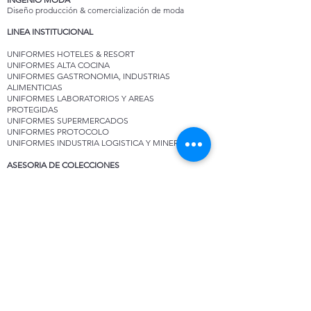
Diseño producción & comercialización de moda
LINEA INSTITUCIONAL
UNIFORMES HOTELES & RESORT
UNIFORMES ALTA COCINA
UNIFORMES GASTRONOMIA, INDUSTRIAS
ALIMENTICIAS
UNIFORMES LABORATORIOS Y AREAS
PROTEGIDAS
UNIFORMES SUPERMERCADOS
UNIFORMES PROTOCOLO
UNIFORMES INDUSTRIA LOGISTICA Y MINERÍA
ASESORIA DE COLECCIONES
ASESORIA DE COLECCIONES PARA MARCAS Y
DISEÑADORES
FULL PACKAGE
SERVICIOS ESPECIALIZADOS DEL SECTOR MODA
diBallet - Pasión por el Ballet
diBallet - Ropa y accesorios de lujo para la práctica
del Ballet
diBallet Experience – Experiencias de estilo de vida
diBallet Yoga - Ropa y accesorios de lujo para la
práctica del Ballet