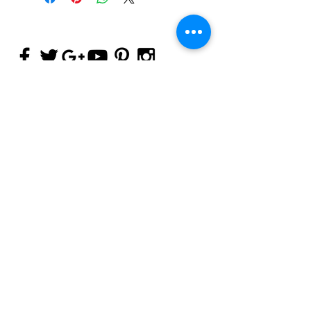
INGENIO MODA
Diseño producción & comercialización de moda
LINEA INSTITUCIONAL
UNIFORMES HOTELES & RESORT
UNIFORMES ALTA COCINA
UNIFORMES GASTRONOMIA, INDUSTRIAS
ALIMENTICIAS
UNIFORMES LABORATORIOS Y AREAS
PROTEGIDAS
UNIFORMES SUPERMERCADOS
UNIFORMES PROTOCOLO
UNIFORMES INDUSTRIA LOGISTICA Y MINERÍA
ASESORIA DE COLECCIONES
ASESORIA DE COLECCIONES PARA MARCAS Y
DISEÑADORES
FULL PACKAGE