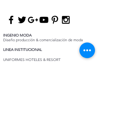
INGENIO MODA
Diseño producción & comercialización de moda
LINEA INSTITUCIONAL
UNIFORMES HOTELES & RESORT
UNIFORMES ALTA COCINA
UNIFORMES GASTRONOMIA, INDUSTRIAS
ALIMENTICIAS
UNIFORMES LABORATORIOS Y AREAS
PROTEGIDAS
UNIFORMES SUPERMERCADOS
UNIFORMES PROTOCOLO
UNIFORMES INDUSTRIA LOGISTICA Y MINERÍA
ASESORIA DE COLECCIONES
ASESORIA DE COLECCIONES PARA MARCAS Y
DISEÑADORES
FULL PACKAGE
SERVICIOS ESPECIALIZADOS DEL SECTOR MODA