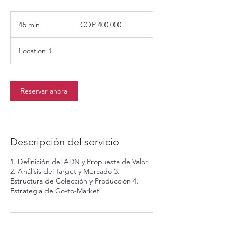
400,000
Colombian
45 min
4
COP 400,000
pesos
5
Location 1
m
i
n
Reservar ahora
Descripción del servicio
1. Definición del ADN y Propuesta de Valor
2. Análisis del Target y Mercado 3.
Estructura de Colección y Producción 4.
Estrategia de Go-to-Market